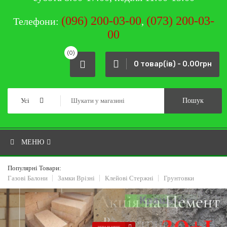
(096) 200-03-00
(073) 200-03-
Телефони:
,
00
(0)
0 товар(ів) - 0.00грн
Усі
Пошук
МЕНЮ
Популярні Товари:
Газові Балони
Замки Врізні
Клейові Стержні
Грунтовки
ДЕТАЛЬНІШЕ