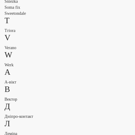
Sniezka
Soma fix
Sweetondale
T
Triora
V
Verano
W
Werk
А
А-вікт
В
Вектор
Д
Дніпро-контакт
Л
Леміра