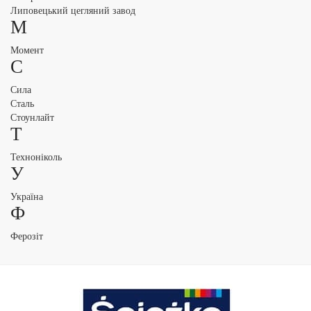
Липовецький цегляний завод
М
Момент
С
Сила
Сталь
Стоунлайт
Т
Техноніколь
У
Україна
Ф
Ферозіт