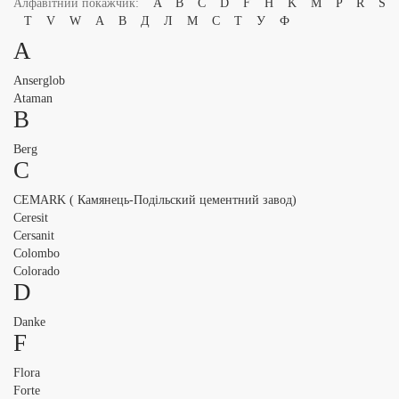
Алфавітний покажчик:
A
B
C
D
F
H
K
M
P
R
S
T
V
W
А
В
Д
Л
М
С
Т
У
Ф
A
Anserglob
Ataman
B
Berg
C
CEMARK ( Камянець-Подільский цементний завод)
Ceresit
Cersanit
Colombo
Colorado
D
Danke
F
Flora
Forte