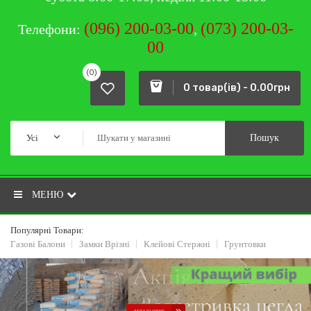
(096) 200-03-00
(073) 200-03-
Телефони:
,
00
(0)
0 товар(ів) - 0.00грн
Усі
Пошук
МЕНЮ
Популярні Товари:
Газові Балони
Замки Врізні
Клейові Стержні
Грунтовки
ДЕТАЛЬНІШЕ