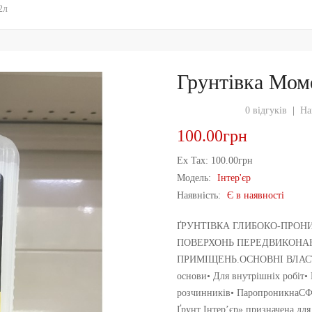
2л
Грунтівка Моме
0 відгуків
|
На
100.00грн
Ex Tax: 100.00грн
Модель:
Інтер'єр
Наявність:
Є в наявності
ҐРУНТІВКА ГЛИБОКО-ПРОН
ПОВЕРХОНЬ ПЕРЕДВИКОНА
ПРИМІЩЕНЬ.ОСНОВНІ ВЛАСТИВО
основи• Для внутрішніх робіт• 
розчинників• ПаропроникнаС
Ґрунт Інтер’єр» призначена для