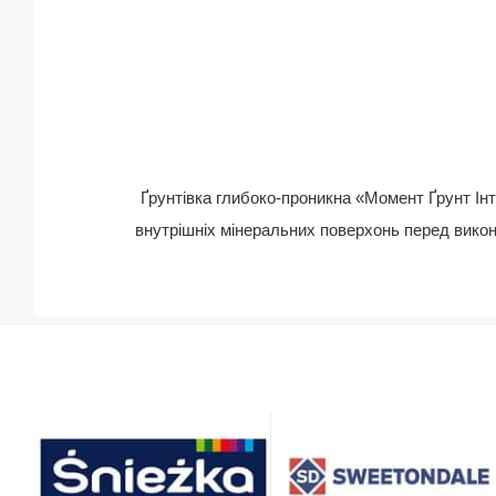
Ґрунтівка глибоко-проникна «Момент Ґрунт Ін
внутрішніх мінеральних повер
хонь перед вико