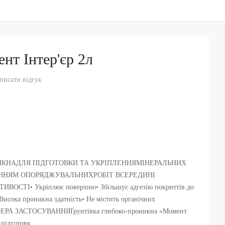
нт Інтер'єр 2л
писати відгук
ИКНАДЛЯ ПІДГОТОВКИ ТА УКРІПЛЕННЯМІНЕРАЛЬНИХ
ННЯМ ОПОРЯДЖУВАЛЬНИХРОБІТ ВСЕРЕДИНІ
СТІ• Укріплює поверхню• Збільшує адгезію покриттів до
Висока проникна здатність• Не містить органічних
ФЕРА ЗАСТОСУВАННЯҐрунтівка глибоко-проникна «Момент
 підготовк..